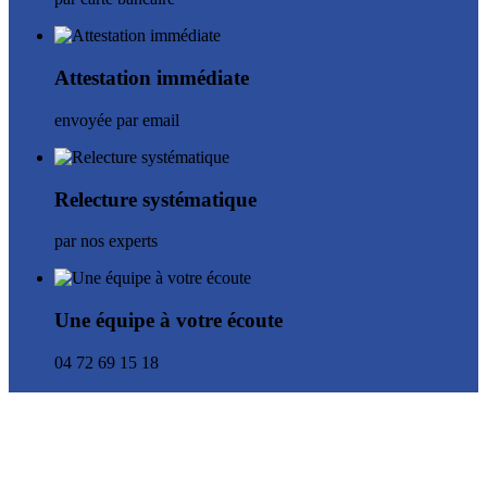
Attestation immédiate
envoyée par email
Relecture systématique
par nos experts
Une équipe à votre écoute
04 72 69 15 18